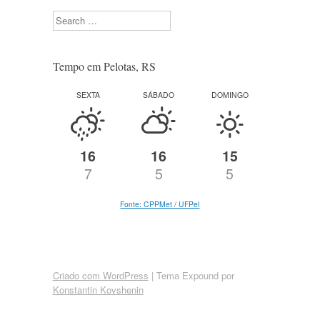
Search
Tempo em Pelotas, RS
SEXTA
SÁBADO
DOMINGO
16
16
15
7
5
5
Fonte: CPPMet / UFPel
Criado com WordPress
|
Tema Expound por
Konstantin Kovshenin