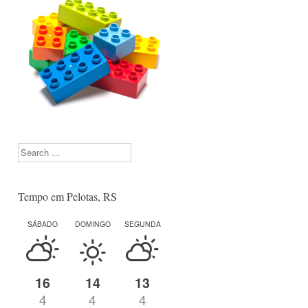
Search
Tempo em Pelotas, RS
SÁBADO
DOMINGO
SEGUNDA
16
14
13
4
4
4