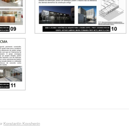
or
Konstantin Kovshenin