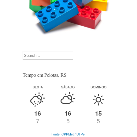
Search
Tempo em Pelotas, RS
SEXTA
SÁBADO
DOMINGO
16
16
15
7
5
5
Fonte: CPPMet / UFPel