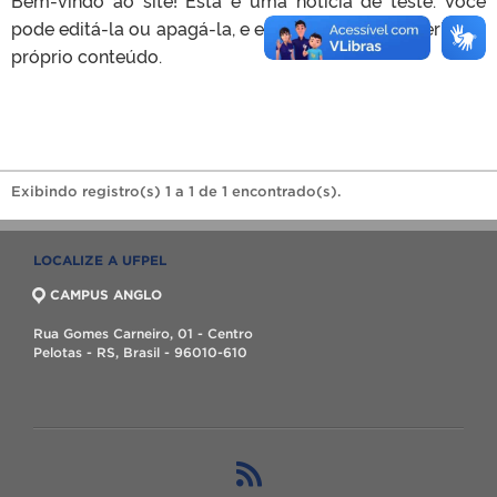
pode editá-la ou apagá-la, e então começar a inserir seu
próprio conteúdo.
Exibindo registro(s) 1 a 1 de 1 encontrado(s).
LOCALIZE A UFPEL
CAMPUS ANGLO
Rua Gomes Carneiro, 01 - Centro
Pelotas - RS, Brasil - 96010-610