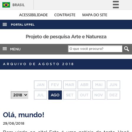
BRASIL
Simplifique!
ACESSIBILIDADE
CONTRASTE
MAPA DO SITE
Comunica BR
PORTAL UFPEL
Participe
ACESSO À INFORMAÇÃO
Projeto de pesquisa Arte e Natureza
Acesso à informação
AUDITORIA
MENU
Legislação
COBALTO
Canais
ARQUIVO DE AGOSTO 2018
CONCURSOS
EDITAIS
JAN
FEV
MAR
ABR
MAI
JUN
INTERNACIONAL
JUL
AGO
SET
OUT
NOV
DEZ
OUVIDORIA
PORTARIAS
Olá, mundo!
TELEFONES
29/08/2018
Bem-vindo ao site! Esta é uma notícia de teste. Você