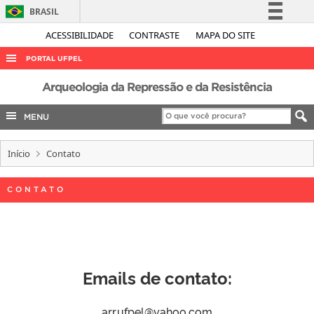
BRASIL
Simplifique!
ACESSIBILIDADE
CONTRASTE
MAPA DO SITE
Comunica BR
PORTAL UFPEL
Participe
ACESSO À INFORMAÇÃO
Arqueologia da Repressão e da Resistência
Acesso à informação
AUDITORIA
MENU
Legislação
COBALTO
Canais
Início
Contato
CONCURSOS
EDITAIS
CONTATO
INTERNACIONAL
OUVIDORIA
PORTARIAS
Emails de contato:
TELEFONES
arr.ufpel@yahoo.com