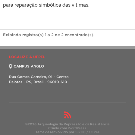
para reparação simbólica das vítimas.
Exibindo registro(s) 1 a 2 de 2 encontrado(s).
LOCALIZE A UFPEL
CAMPUS ANGLO
Rua Gomes Carneiro, 01 - Centro
Pelotas - RS, Brasil - 96010-610
©2026 Arqueologia da Repressão e da Resistência.
Criado com
WordPress
.
Tema desenvolvido por
SGTIC / UFPel
.