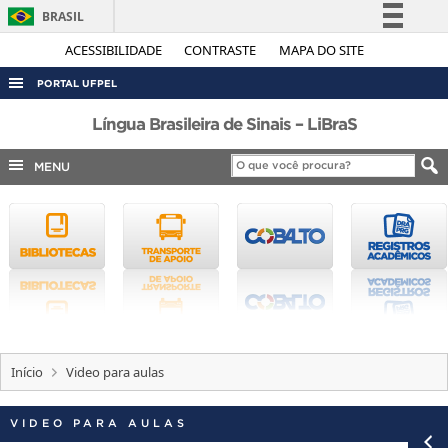
BRASIL
Simplifique!
ACESSIBILIDADE
CONTRASTE
MAPA DO SITE
Comunica BR
PORTAL UFPEL
Participe
ACESSO À INFORMAÇÃO
Língua Brasileira de Sinais – LiBraS
Acesso à informação
AUDITORIA
MENU
Legislação
COBALTO
Canais
CONCURSOS
EDITAIS
INTERNACIONAL
OUVIDORIA
PORTARIAS
Início
Video para aulas
TELEFONES
VIDEO PARA AULAS