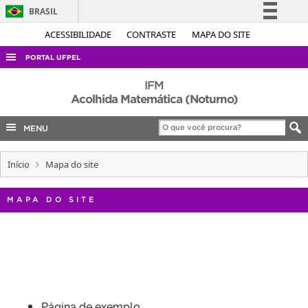
BRASIL
Simplifique!
ACESSIBILIDADE
CONTRASTE
MAPA DO SITE
Comunica BR
PORTAL UFPEL
Participe
ACESSO À INFORMAÇÃO
IFM
Acesso à informação
Acolhida Matemática (Noturno)
AUDITORIA
Legislação
MENU
COBALTO
Canais
CONCURSOS
Início
Mapa do site
EDITAIS
INTERNACIONAL
MAPA DO SITE
OUVIDORIA
PORTARIAS
TELEFONES
Página de exemplo