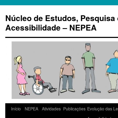
Pular
para
Núcleo de Estudos, Pesquisa
o
conteúdo
Acessibilidade – NEPEA
Início
NEPEA
Atividades
Publicações
Evolução das Le