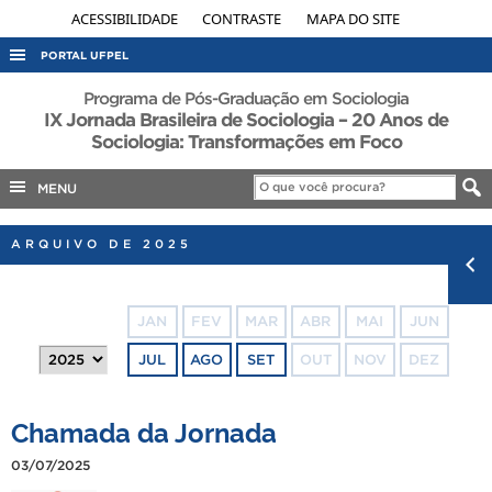
ACESSIBILIDADE
CONTRASTE
MAPA DO SITE
PORTAL UFPEL
ACESSO À INFORMAÇÃO
Programa de Pós-Graduação em Sociologia
IX Jornada Brasileira de Sociologia – 20 Anos de
AUDITORIA
Sociologia: Transformações em Foco
COBALTO
MENU
CONCURSOS
EDITAIS
ARQUIVO DE 2025
INTERNACIONAL
OUVIDORIA
JAN
FEV
MAR
ABR
MAI
JUN
PORTARIAS
JUL
AGO
SET
OUT
NOV
DEZ
TELEFONES
Chamada da Jornada
03/07/2025