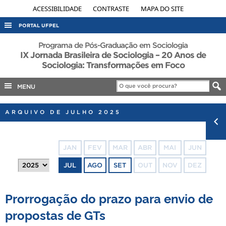
ACESSIBILIDADE
CONTRASTE
MAPA DO SITE
PORTAL UFPEL
ACESSO À INFORMAÇÃO
Programa de Pós-Graduação em Sociologia
IX Jornada Brasileira de Sociologia – 20 Anos de
AUDITORIA
Sociologia: Transformações em Foco
COBALTO
MENU
CONCURSOS
EDITAIS
ARQUIVO DE JULHO 2025
INTERNACIONAL
OUVIDORIA
JAN
FEV
MAR
ABR
MAI
JUN
PORTARIAS
JUL
AGO
SET
OUT
NOV
DEZ
TELEFONES
Prorrogação do prazo para envio de
propostas de GTs