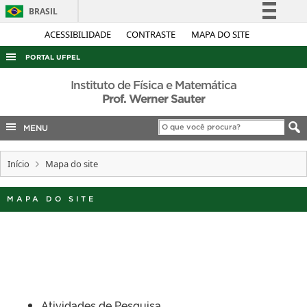
BRASIL
Simplifique!
ACESSIBILIDADE
CONTRASTE
MAPA DO SITE
Comunica BR
PORTAL UFPEL
Participe
ACESSO À INFORMAÇÃO
Instituto de Física e Matemática
Acesso à informação
Prof. Werner Sauter
AUDITORIA
Legislação
MENU
COBALTO
Canais
CONCURSOS
Início
Mapa do site
EDITAIS
INTERNACIONAL
MAPA DO SITE
OUVIDORIA
PORTARIAS
TELEFONES
Atividades de Pesquisa