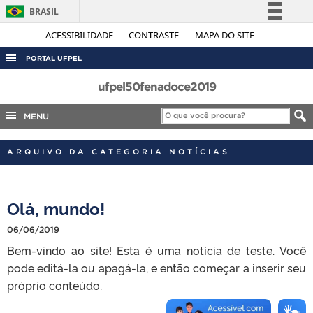
BRASIL
Simplifique!
ACESSIBILIDADE
CONTRASTE
MAPA DO SITE
Comunica BR
PORTAL UFPEL
Participe
ACESSO À INFORMAÇÃO
ufpel50fenadoce2019
Acesso à informação
AUDITORIA
MENU
Legislação
COBALTO
Canais
ARQUIVO DA CATEGORIA NOTÍCIAS
CONCURSOS
EDITAIS
Olá, mundo!
INTERNACIONAL
OUVIDORIA
06/06/2019
Bem-vindo ao site! Esta é uma notícia de teste. Você
PORTARIAS
pode editá-la ou apagá-la, e então começar a inserir seu
TELEFONES
próprio conteúdo.