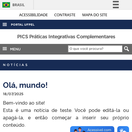
BRASIL
Simplifique!
ACESSIBILIDADE
CONTRASTE
MAPA DO SITE
Comunica BR
PORTAL UFPEL
Participe
ACESSO À INFORMAÇÃO
PICS Práticas Integrativas Complementares
Acesso à informação
AUDITORIA
MENU
Legislação
COBALTO
Canais
NOTÍCIAS
CONCURSOS
EDITAIS
Olá, mundo!
INTERNACIONAL
18/07/2025
OUVIDORIA
Bem-vindo ao site!
PORTARIAS
Esta é uma notícia de teste. Você pode editá-la ou
TELEFONES
apagá-la, e então começar a inserir seu próprio
conteúdo.