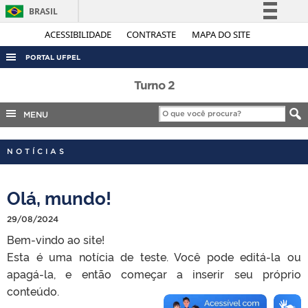
BRASIL
Simplifique!
ACESSIBILIDADE
CONTRASTE
MAPA DO SITE
Comunica BR
PORTAL UFPEL
Participe
ACESSO À INFORMAÇÃO
Turno 2
Acesso à informação
AUDITORIA
MENU
Legislação
COBALTO
Canais
NOTÍCIAS
CONCURSOS
EDITAIS
Olá, mundo!
INTERNACIONAL
29/08/2024
OUVIDORIA
Bem-vindo ao site!
PORTARIAS
Esta é uma notícia de teste. Você pode editá-la ou
TELEFONES
apagá-la, e então começar a inserir seu próprio
conteúdo.