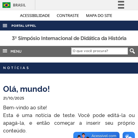
BRASIL
Simplifique!
ACESSIBILIDADE
CONTRASTE
MAPA DO SITE
Comunica BR
PORTAL UFPEL
Participe
ACESSO À INFORMAÇÃO
3º Simpósio Internacional de Didática da História
Acesso à informação
AUDITORIA
MENU
Legislação
COBALTO
Canais
NOTÍCIAS
CONCURSOS
EDITAIS
Olá, mundo!
INTERNACIONAL
21/10/2025
OUVIDORIA
Bem-vindo ao site!
PORTARIAS
Esta é uma notícia de teste. Você pode editá-la ou
TELEFONES
apagá-la, e então começar a inserir seu próprio
conteúdo.