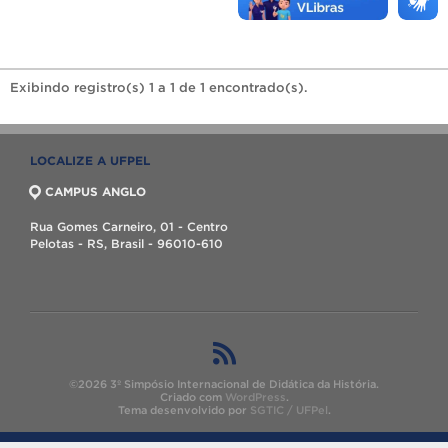
Exibindo registro(s) 1 a 1 de 1 encontrado(s).
LOCALIZE A UFPEL
CAMPUS ANGLO
Rua Gomes Carneiro, 01 - Centro
Pelotas - RS, Brasil - 96010-610
©2026 3º Simpósio Internacional de Didática da História.
Criado com
WordPress
.
Tema desenvolvido por
SGTIC / UFPel
.