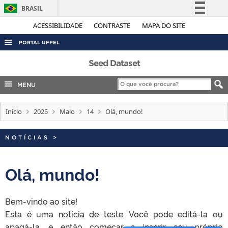
BRASIL
Simplifique!
ACESSIBILIDADE
CONTRASTE
MAPA DO SITE
Comunica BR
PORTAL UFPEL
Participe
ACESSO À INFORMAÇÃO
Seed Dataset
Acesso à informação
AUDITORIA
MENU
Legislação
COBALTO
Canais
Início
2025
Maio
14
Olá, mundo!
CONCURSOS
EDITAIS
NOTÍCIAS
>
INTERNACIONAL
OUVIDORIA
Olá, mundo!
PORTARIAS
Bem-vindo ao site!
TELEFONES
Esta é uma notícia de teste. Você pode editá-la ou
apagá-la, e então começar a inserir seu próprio