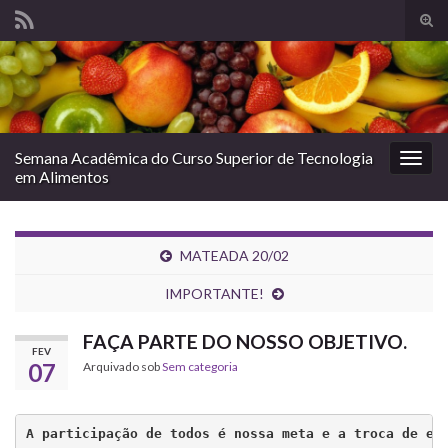
Alte
form
Search for:
de
pesq
Semana Acadêmica do Curso Superior de Tecnologia
Alter
em Alimentos
nave
MATEADA 20/02
IMPORTANTE!
FAÇA PARTE DO NOSSO OBJETIVO.
FEV
07
Arquivado sob
Sem categoria
A participação de todos é nossa meta e a troca de ex