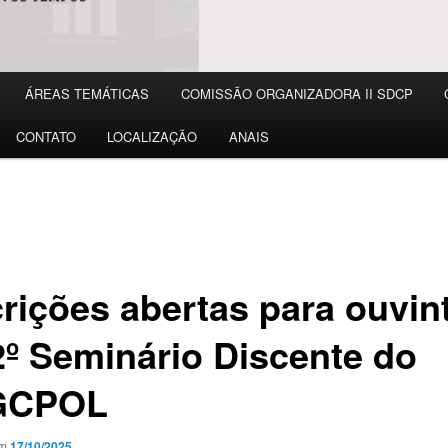
ÁREAS TEMÁTICAS
COMISSÃO ORGANIZADORA II SDCP
CONTATO
LOCALIZAÇÃO
ANAIS
crições abertas para ouvin
2º Seminário Discente do
GCPOL
em
17/10/2025