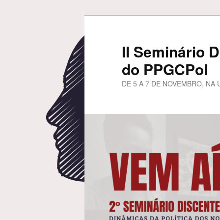
Pular
para
o
II Seminário D
conteúdo
do PPGCPol
principal
DE 5 A 7 DE NOVEMBRO, NA 