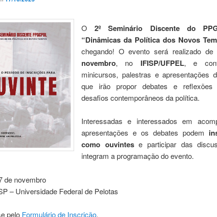
O
2º Seminário Discente do P
“Dinâmicas da Política dos Novos Te
chegando! O evento será realizado d
novembro
, no
IFISP/UFPEL
, e con
minicursos, palestras e apresentações d
que irão propor debates e reflexões
desafios contemporâneos da política.
Interessadas e interessados em acom
apresentações e os debates podem
in
como ouvintes
e participar das discu
integram a programação do evento.
7 de novembro
SP – Universidade Federal de Pelotas
se pelo
Formulário de Inscrição
.