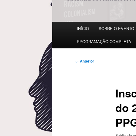
Menu
INÍCIO
SOBRE O EVENTO
principal
PROGRAMAÇÃO COMPLETA
Navegação
←
Anterior
de
posts
Ins
do 
PP
Publicado 