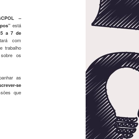
PGCPOL –
mpos”
está
e
5 a 7 de
tará com
e trabalho
 sobre os
panhar as
screver-se
ssões que