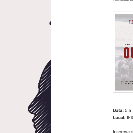
Data:
5 a 
Local:
IFI
Inscreva-