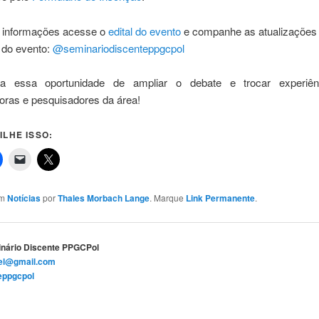
 informações acesse o
edital do evento
e companhe as atualizações
 do evento:
@seminariodiscenteppgcpol
a essa oportunidade de ampliar o debate e trocar experiê
oras e pesquisadores da área!
LHE ISSO:
em
Notícias
por
Thales Morbach Lange
. Marque
Link Permanente
.
inário Discente PPGCPol
el@gmail.com
eppgcpol