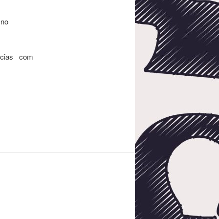
 no
ncias com