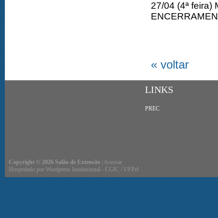
27/04 (4ª feira
ENCERRAMENT
« voltar
LINKS
PREC
Copyright © 2026 Salão de Extensão
|
Acessar
Hospedado por
Wordpress Institucional
-
CGIC
/
UFPel