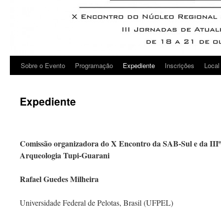
Sobre o Evento
Programação
Expediente
Inscrições
Local
Expediente
Comissão organizadora do X Encontro da SAB-Sul e da IIIª
Arqueologia Tupi-Guarani
Rafael Guedes Milheira
Universidade Federal de Pelotas, Brasil (UFPEL)