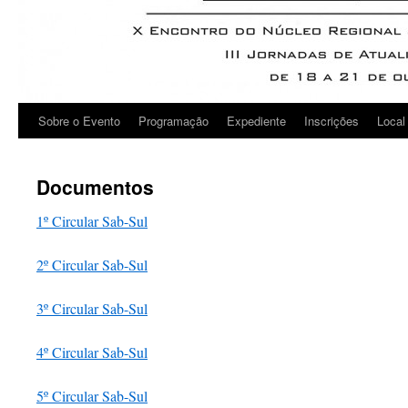
Sobre o Evento
Programação
Expediente
Inscrições
Local
Documentos
1º Circular Sab-Sul
2º Circular Sab-Sul
3º Circular Sab-Sul
4º Circular Sab-Sul
5º Circular Sab-Sul