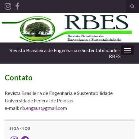
Alte
form
Search for:
de
pesq
Revista Brasileira de Engenharia e Sustentabilidade –
Alter
RBES
nave
Contato
Revista Brasileira de Engenharia e Sustentabilidade
Universidade Federal de Pelotas
e-mail:
rb.engsus@gmail.com
SIGA-NOS
Instagram
Facebook