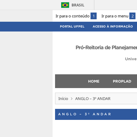
BRASIL
Ir para o conteúdo
1
Ir para o menu
2
PORTAL UFPEL
ACESSO À INFORMAÇÃO
Pró-Reitoria de Planejam
Unive
HOME
PROPLAD
Início
ANGLO – 3º ANDAR
ANGLO – 3º ANDAR