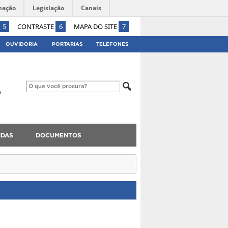
mação
Legislação
Canais
5
CONTRASTE
6
MAPA DO SITE
7
OUVIDORIA
PORTARIAS
TELEFONES
NDAS
DOCUMENTOS