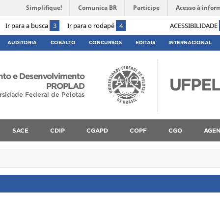
Simplifique!
Comunica BR
Participe
Acesso à infor
Ir para a busca
3
Ir para o rodapé
4
ACESSIBILIDADE
AUDITORIA
COBALTO
CONCURSOS
EDITAIS
INTERNACIONAL
ento e Desenvolvimento
PROPLAD
rsidade Federal de Pelotas
SACE
CDIP
CGAPD
COPF
CGO
AGE