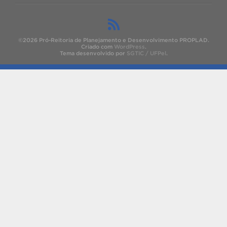
©2026 Pró-Reitoria de Planejamento e Desenvolvimento PROPLAD.
Criado com
WordPress
.
Tema desenvolvido por
SGTIC / UFPel
.