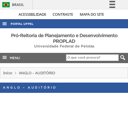
BRASIL
Simplifique!
ACESSIBILIDADE
CONTRASTE
MAPA DO SITE
Comunica BR
PORTAL UFPEL
Participe
ACESSO À INFORMAÇÃO
Pró-Reitoria de Planejamento e Desenvolvimento
Acesso à informação
PROPLAD
AUDITORIA
Universidade Federal de Pelotas
Legislação
COBALTO
Canais
MENU
CONCURSOS
Início
ANGLO – AUDITÓRIO
EDITAIS
INTERNACIONAL
ANGLO – AUDITÓRIO
OUVIDORIA
PORTARIAS
TELEFONES