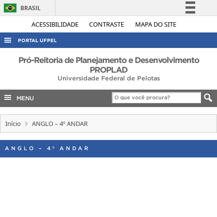
BRASIL
Simplifique!
ACESSIBILIDADE
CONTRASTE
MAPA DO SITE
Comunica BR
PORTAL UFPEL
Participe
ACESSO À INFORMAÇÃO
Pró-Reitoria de Planejamento e Desenvolvimento
Acesso à informação
PROPLAD
AUDITORIA
Universidade Federal de Pelotas
Legislação
COBALTO
Canais
MENU
CONCURSOS
Início
ANGLO – 4º ANDAR
EDITAIS
INTERNACIONAL
ANGLO – 4º ANDAR
OUVIDORIA
PORTARIAS
TELEFONES