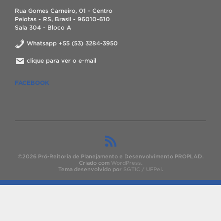
Rua Gomes Carneiro, 01 - Centro
Pelotas - RS, Brasil - 96010-610
Sala 304 - Bloco A
Whatsapp +55 (53) 3284-3950
clique para ver o e-mail
FACEBOOK
©2026 Pró-Reitoria de Planejamento e Desenvolvimento PROPLAD.
Criado com
WordPress
.
Tema desenvolvido por
SGTIC / UFPel
.