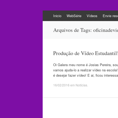
Pular
Inicio
WebSérie
Vídeos
Envie rese
para
Produção de Vídeo
o
Universidade Federal de Pelotas
Arquivos de Tags:
oficinadevi
conteúdo
Produção de Vídeo Estudantil
Oi Galera meu nome é Josias Pereira, so
vamos ajuda-lo a realizar vídeo na escola!
é desejar fazer vídeo! E ai, ficou intere
16/02/2016
em
Notícias
.