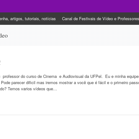
nha, artigos, tutoriais, notícias
Canal de Festivais de Vídeo e Professore
 Estudantil
deo
!
u professor do curso de Cinema e Audiovisual da UFPel. Eu e minha equipe
 Pode parecer dificil mas iremos mostrar a você que é fácil e o primeiro pass
ssado? Temos varios vídeos que…