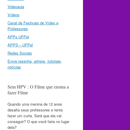
Videoaula
Vídeos
Canal de Festivais de Vídeo e
Professores
APPs UFPel
APPS – UFPel
Redes Sociais
Envie resenha, artigos, tutoriais,
notícias
Sem HPV : O Filme que ensina a
fazer Filme
Quando uma menina de 12 anos
desafia seus professores e tenta
fazer um curta. Será que ela vai
conseguir? O que você faria no lugar
dela?