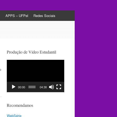
s
APPS – UFPel
Redes Sociais
Produção de Vídeo Estudantil
Tocador
de
o
vídeo
00:00
04:38
Recomendamos
WebSérie