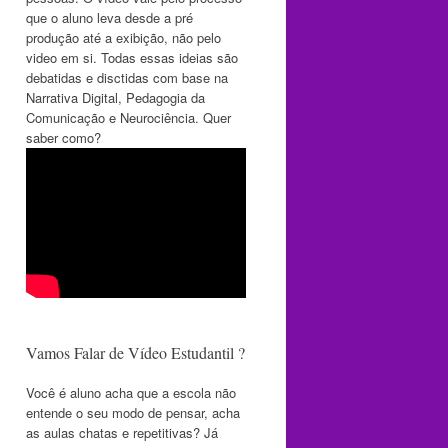
que o aluno leva desde a pré
produção até a exibição, não pelo
video em si. Todas essas ideias são
debatidas e disctidas com base na
Narrativa Digital, Pedagogia da
Comunicação e Neurociência. Quer
saber como?
Vamos Falar de Vídeo Estudantil ?
Você é aluno acha que a escola não
entende o seu modo de pensar, acha
as aulas chatas e repetitivas? Já