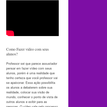
Como Fazer vídeo com seus
alunos?
Professor sei que parece assustador
pensar em fazer vídeo com seus
alunos, porém é uma realidade que
tenho certeza que você professor vai
se apaixonar. Essa ação possibilita
os alunos a debaterem sobre sua
realidade, colocar sua visão de
mundo, conhecer o ponto de vista de
outros alunos e exibir para as
pessoas. O vídeo vale pelo processo