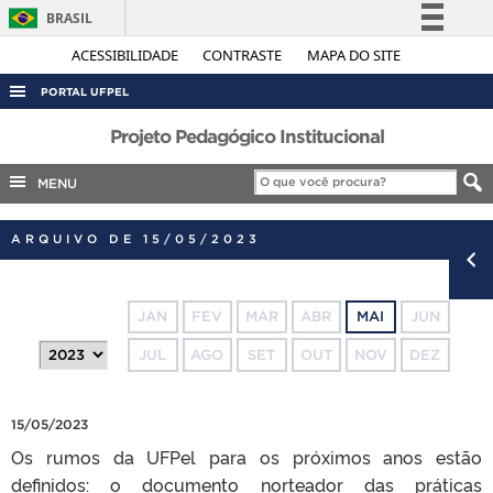
BRASIL
Simplifique!
ACESSIBILIDADE
CONTRASTE
MAPA DO SITE
Comunica BR
PORTAL UFPEL
Participe
ACESSO À INFORMAÇÃO
Projeto Pedagógico Institucional
Acesso à informação
AUDITORIA
MENU
Legislação
COBALTO
Canais
ARQUIVO DE 15/05/2023
CONCURSOS
EDITAIS
JAN
FEV
MAR
ABR
MAI
JUN
INTERNACIONAL
JUL
AGO
SET
OUT
NOV
DEZ
OUVIDORIA
PORTARIAS
15/05/2023
TELEFONES
Os rumos da UFPel para os próximos anos estão
definidos: o documento norteador das práticas