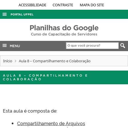
ACESSIBILIDADE
CONTRASTE
MAPA DO SITE
PORTAL UFPEL
ACESSO À INFORMAÇÃO
Planilhas do Google
Curso de Capacitação de Servidores
AUDITORIA
COBALTO
MENU
CONCURSOS
Início
Aula 8 – Compartilhamento e Colaboração
EDITAIS
INTERNACIONAL
AULA 8 – COMPARTILHAMENTO E
COLABORAÇÃO
OUVIDORIA
PORTARIAS
TELEFONES
Esta aula é composta de:
Compartilhamento de Arquivos