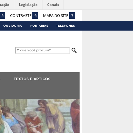
mação
Legislação
Canais
5
CONTRASTE
6
MAPA DO SITE
7
OUVIDORIA
PORTARIAS
TELEFONES
S
TEXTOS E ARTIGOS