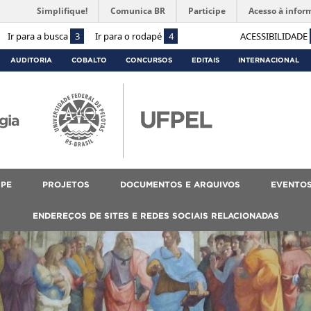
Simplifique!
Comunica BR
Participe
Acesso à infor
Ir para a busca
3
Ir para o rodapé
4
ACESSIBILIDADE
AUDITORIA
COBALTO
CONCURSOS
EDITAIS
INTERNACIONAL
gia
IPE
PROJETOS
DOCUMENTOS E ARQUIVOS
EVENTO
ENDEREÇOS DE SITES E REDES SOCIAIS RELACIONADAS