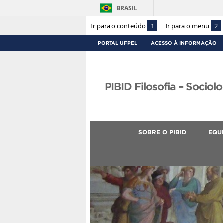
BRASIL
Ir para o conteúdo
1
Ir para o menu
2
PORTAL UFPEL
ACESSO À INFORMAÇÃO
PIBID Filosofia – Sociolo
SOBRE O PIBID
EQU