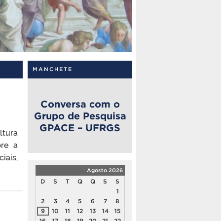
MANCHETE
Conversa com o
Grupo de Pesquisa
GPACE – UFRGS
ltura
bre a
iais,
Agosto 2026
D
S
T
Q
Q
S
S
1
2
3
4
5
6
7
8
9
10
11
12
13
14
15
16
17
18
19
20
21
22