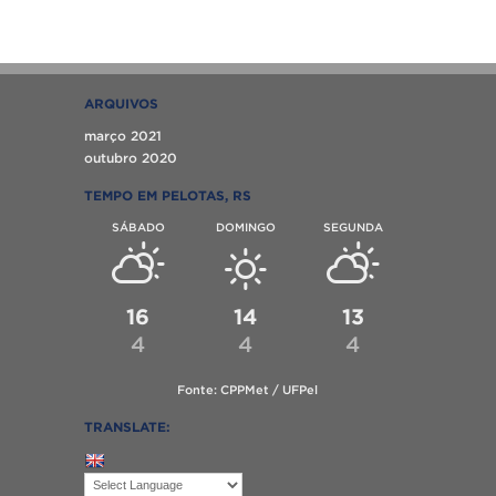
ARQUIVOS
março 2021
outubro 2020
TEMPO EM PELOTAS, RS
SÁBADO
DOMINGO
SEGUNDA
16
14
13
4
4
4
Fonte: CPPMet / UFPel
TRANSLATE: