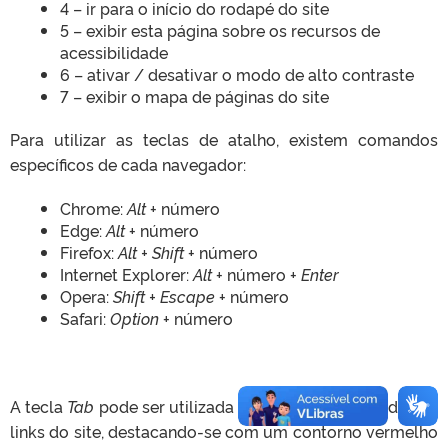
4 – ir para o início do rodapé do site
5 – exibir esta página sobre os recursos de
acessibilidade
6 – ativar / desativar o modo de alto contraste
7 – exibir o mapa de páginas do site
Para utilizar as teclas de atalho, existem comandos
específicos de cada navegador:
Chrome:
Alt
+ número
Edge:
Alt
+ número
Firefox:
Alt + Shift
+ número
Internet Explorer:
Alt
+ número +
Enter
Opera:
Shift + Escape
+ número
Safari:
Option
+ número
A tecla
Tab
pode ser utilizada para navegar por todos os
links do site, destacando-se com um contorno vermelho