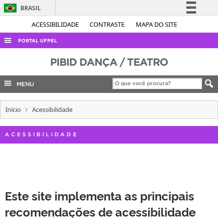
BRASIL
Simplifique!
ACESSIBILIDADE
CONTRASTE
MAPA DO SITE
Comunica BR
PORTAL UFPEL
Participe
ACESSO À INFORMAÇÃO
PIBID DANÇA / TEATRO
Acesso à informação
AUDITORIA
Legislação
MENU
COBALTO
Canais
CONCURSOS
Início
Acessibilidade
EDITAIS
ACESSIBILIDADE
INTERNACIONAL
OUVIDORIA
PORTARIAS
TELEFONES
Este site implementa as principais
recomendações de acessibilidade