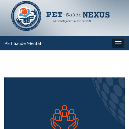
PET Saúde Mental
Alter
nave
⠀