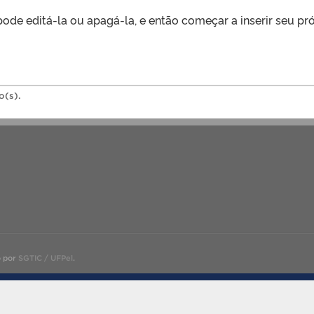
pode editá-la ou apagá-la, e então começar a inserir seu pr
o(s).
o por
SGTIC / UFPel
.