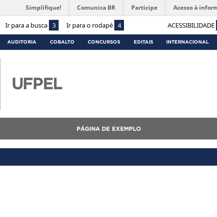
Simplifique!
Comunica BR
Participe
Acesso à infor
Ir para a busca
3
Ir para o rodapé
4
ACESSIBILIDADE
AUDITORIA
COBALTO
CONCURSOS
EDITAIS
INTERNACIONAL
PÁGINA DE EXEMPLO