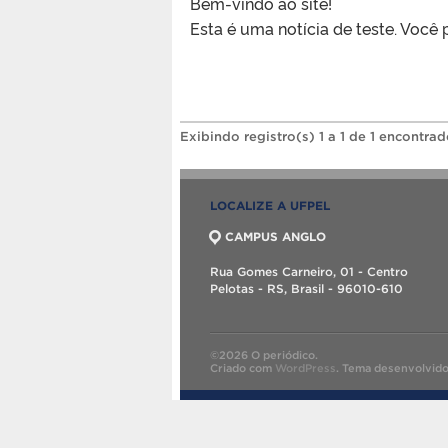
Bem-vindo ao site!
Esta é uma notícia de teste. Você 
Exibindo registro(s) 1 a 1 de 1 encontrad
LOCALIZE A UFPEL
CAMPUS ANGLO
Rua Gomes Carneiro, 01 - Centro
Pelotas - RS, Brasil - 96010-610
©2026 O periódico.
Criado com
WordPress
.
Tema desenvolvid