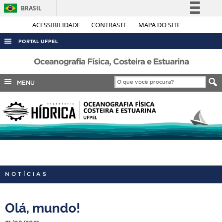
BRASIL
Simplifique!
ACESSIBILIDADE
CONTRASTE
MAPA DO SITE
Comunica BR
PORTAL UFPEL
Participe
ACESSO À INFORMAÇÃO
Oceanografia Física, Costeira e Estuarina
Acesso à informação
AUDITORIA
MENU
Legislação
COBALTO
Canais
CONCURSOS
EDITAIS
INTERNACIONAL
OUVIDORIA
NOTÍCIAS
PORTARIAS
TELEFONES
Olá, mundo!