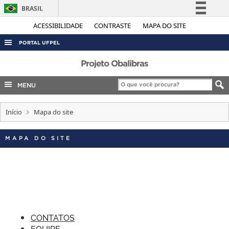
BRASIL
Simplifique!
ACESSIBILIDADE
CONTRASTE
MAPA DO SITE
Comunica BR
PORTAL UFPEL
Participe
ACESSO À INFORMAÇÃO
Projeto Obalibras
Acesso à informação
AUDITORIA
MENU
Legislação
COBALTO
Canais
Início
Mapa do site
CONCURSOS
EDITAIS
MAPA DO SITE
INTERNACIONAL
OUVIDORIA
PORTARIAS
TELEFONES
CONTATOS
EQUIPE