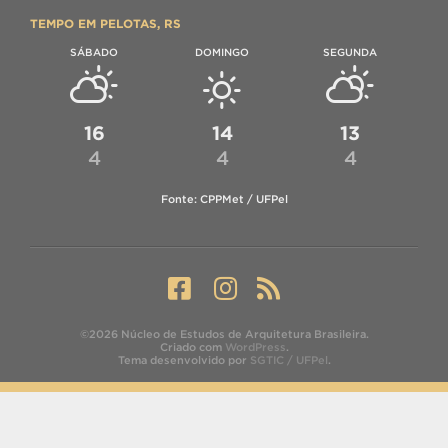
TEMPO EM PELOTAS, RS
SÁBADO
DOMINGO
SEGUNDA
16
14
13
4
4
4
Fonte: CPPMet / UFPel
©2026 Núcleo de Estudos de Arquitetura Brasileira.
Criado com
WordPress
.
Tema desenvolvido por
SGTIC / UFPel
.