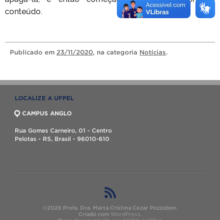
conteúdo.
Publicado
em
23/11/2020
, na categoria
Notícias
.
LOCALIZE A UFPEL
CAMPUS ANGLO
Rua Gomes Carneiro, 01 - Centro
Pelotas - RS, Brasil - 96010-610
©2026 Profa. Dra. Marta Cristina Cezar Pozzobon.
Criado com
WordPress
.