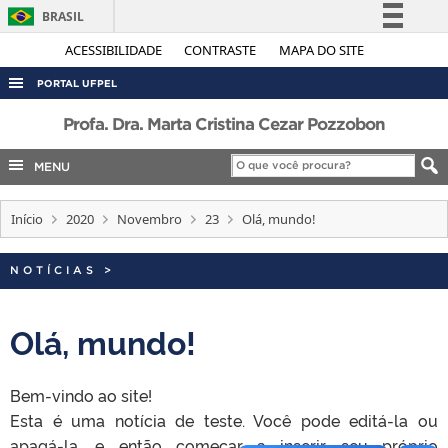
BRASIL
Simplifique!
ACESSIBILIDADE
CONTRASTE
MAPA DO SITE
Comunica BR
PORTAL UFPEL
Participe
ACESSO À INFORMAÇÃO
Profa. Dra. Marta Cristina Cezar Pozzobon
Acesso à informação
AUDITORIA
MENU
Legislação
COBALTO
Canais
Início
2020
Novembro
23
Olá, mundo!
CONCURSOS
EDITAIS
NOTÍCIAS
>
INTERNACIONAL
OUVIDORIA
Olá, mundo!
PORTARIAS
Bem-vindo ao site!
TELEFONES
Esta é uma notícia de teste. Você pode editá-la ou
apagá-la, e então começar a inserir seu próprio