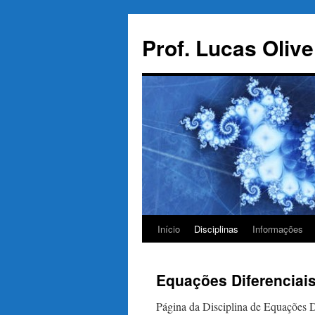
Pular
para
Prof. Lucas Olive
o
conteúdo
Início
Disciplinas
Informações
Equações Diferenciai
Página da Disciplina de Equações 