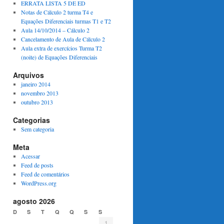
ERRATA LISTA 5 DE ED
Notas de Cálculo 2 turma T4 e
Equações Diferenciais turmas T1 e T2
Aula 14/10/2014 – Cálculo 2
Cancelamento de Aula de Cálculo 2
Aula extra de exercícios Turma T2
(noite) de Equações Diferenciais
Arquivos
janeiro 2014
novembro 2013
outubro 2013
Categorias
Sem categoria
Meta
Acessar
Feed de posts
Feed de comentários
WordPress.org
agosto 2026
D
S
T
Q
Q
S
S
1