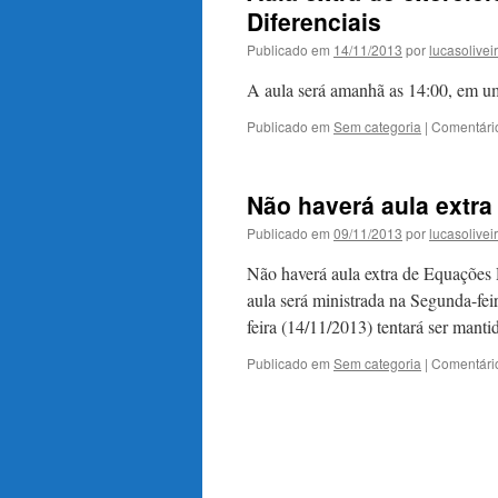
Diferenciais
Publicado em
14/11/2013
por
lucasolivei
A aula será amanhã as 14:00, em u
Publicado em
Sem categoria
|
Comentári
Não haverá aula extra
Publicado em
09/11/2013
por
lucasolivei
Não haverá aula extra de Equações 
aula será ministrada na Segunda-fei
feira (14/11/2013) tentará ser mant
Publicado em
Sem categoria
|
Comentári