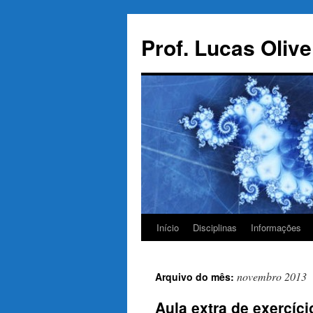
Pular
para
Prof. Lucas Olive
o
conteúdo
Início
Disciplinas
Informações
novembro 2013
Arquivo do mês:
Aula extra de exercíc