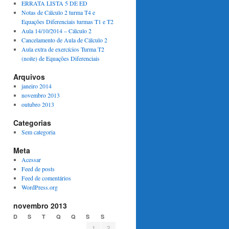
ERRATA LISTA 5 DE ED
Notas de Cálculo 2 turma T4 e
Equações Diferenciais turmas T1 e T2
Aula 14/10/2014 – Cálculo 2
Cancelamento de Aula de Cálculo 2
Aula extra de exercícios Turma T2
(noite) de Equações Diferenciais
Arquivos
janeiro 2014
novembro 2013
outubro 2013
Categorias
Sem categoria
Meta
Acessar
Feed de posts
Feed de comentários
WordPress.org
novembro 2013
D
S
T
Q
Q
S
S
1
2