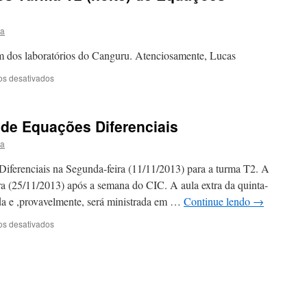
ra
m dos laboratórios do Canguru. Atenciosamente, Lucas
em
os desativados
Aula
extra
de
 de Equações Diferenciais
exercícios
Turma
ra
T2
(noite)
Diferenciais na Segunda-feira (11/11/2013) para a turma T2. A
de
ra (25/11/2013) após a semana do CIC. A aula extra da quinta-
Equações
ida e ,provavelmente, será ministrada em …
Continue lendo
→
Diferenciais
em
os desativados
Não
haverá
aula
extra
de
Equações