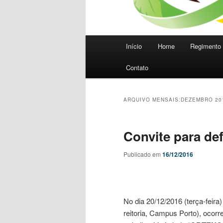
Menu
Início
Home
Regimento 
principal
Contato
ARQUIVO MENSAIS:
DEZEMBRO 20
Convite para de
Publicado em
16/12/2016
No dia 20/12/2016 (terça-feira)
reitoria, Campus Porto), ocor