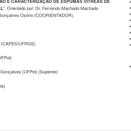
O E CARACTERIZAÇÃO DE ESPUMAS VÍTREAS DE
AL
”. Orientado por: Dr. Fernando Machado Machado
 Gonçalves Osório (COORIENTADOR).
in (CAPES/UFRGS)
UFPel)
 Gonçalves (UFPel) (Suplente)
te)