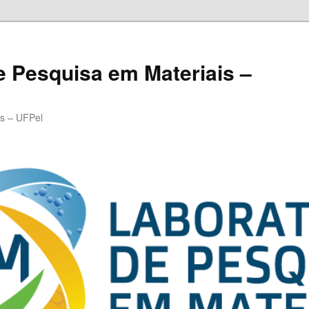
e Pesquisa em Materiais –
as – UFPel