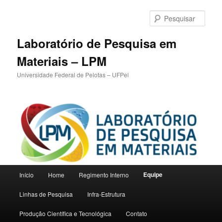
Pular
para
Pesqu
o
conteúdo
Laboratório de Pesquisa em
principal
Materiais – LPM
Universidade Federal de Pelotas – UFPel
Menu
Equipe
Início
Home
Regimento Interno
principal
Linhas de Pesquisa
Infra-Estrutura
Produção Científica e Tecnológica
Contato