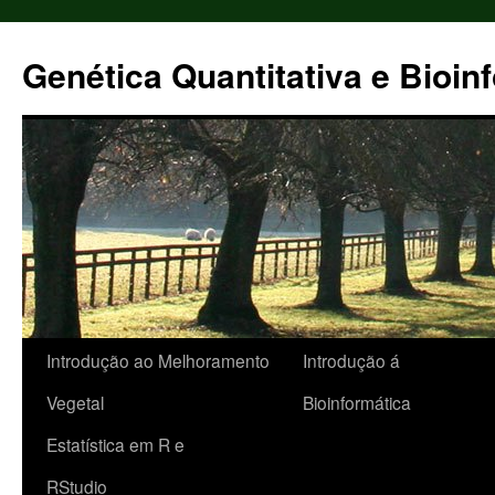
Pular
para
Genética Quantitativa e Bioin
o
conteúdo
Introdução ao Melhoramento
Introdução á
Vegetal
Bioinformática
Estatística em R e
RStudio