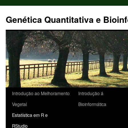
Pular
para
Genética Quantitativa e Bioin
o
conteúdo
Introdução ao Melhoramento
Introdução á
Vegetal
Bioinformática
Estatística em R e
RStudio