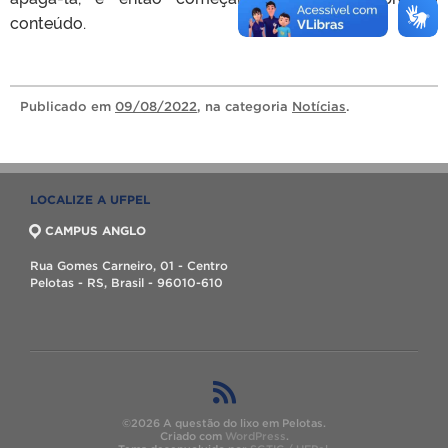
conteúdo.
Publicado
em
09/08/2022
, na categoria
Notícias
.
LOCALIZE A UFPEL
CAMPUS ANGLO
Rua Gomes Carneiro, 01 - Centro
Pelotas - RS, Brasil - 96010-610
©2026 A questão do lixo em Pelotas.
Criado com
WordPress
.