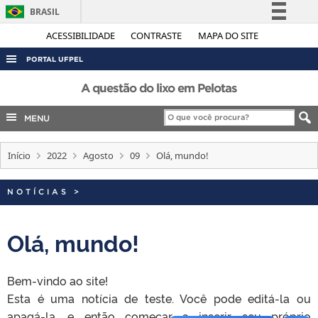
BRASIL
Simplifique!
ACESSIBILIDADE
CONTRASTE
MAPA DO SITE
Comunica BR
PORTAL UFPEL
Participe
ACESSO À INFORMAÇÃO
A questão do lixo em Pelotas
Acesso à informação
AUDITORIA
MENU
Legislação
COBALTO
Canais
Início
2022
Agosto
09
Olá, mundo!
CONCURSOS
EDITAIS
NOTÍCIAS
>
INTERNACIONAL
OUVIDORIA
Olá, mundo!
PORTARIAS
Bem-vindo ao site!
TELEFONES
Esta é uma notícia de teste. Você pode editá-la ou
apagá-la, e então começar a inserir seu próprio