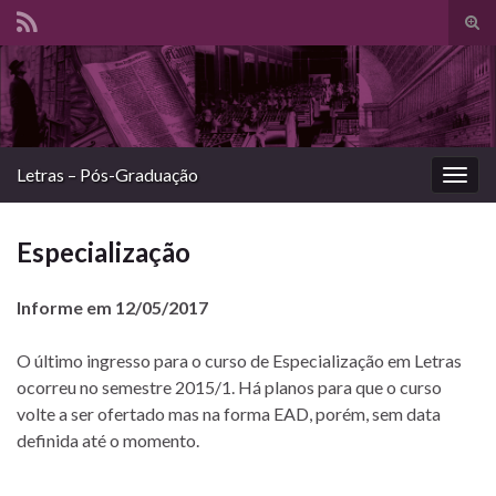
Alte
form
Search for:
de
pesq
Letras – Pós-Graduação
Alter
nave
Especialização
Informe em 12/05/2017
O último ingresso para o curso de Especialização em Letras
ocorreu no semestre 2015/1. Há planos para que o curso
volte a ser ofertado mas na forma EAD, porém, sem data
definida até o momento.