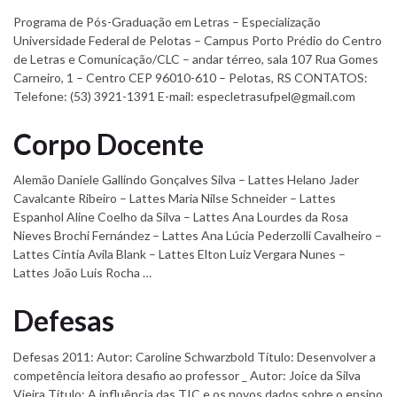
Programa de Pós-Graduação em Letras – Especialização
Universidade Federal de Pelotas – Campus Porto Prédio do Centro
de Letras e Comunicação/CLC – andar térreo, sala 107 Rua Gomes
Carneiro, 1 – Centro CEP 96010-610 – Pelotas, RS CONTATOS:
Telefone: (53) 3921-1391 E-mail: especletrasufpel@gmail.com
Corpo Docente
Alemão Daniele Gallindo Gonçalves Silva – Lattes Helano Jader
Cavalcante Ribeiro – Lattes Maria Nilse Schneider – Lattes
Espanhol Aline Coelho da Silva – Lattes Ana Lourdes da Rosa
Nieves Brochi Fernández – Lattes Ana Lúcia Pederzolli Cavalheiro –
Lattes Cintia Avila Blank – Lattes Elton Luiz Vergara Nunes –
Lattes João Luis Rocha …
Defesas
Defesas 2011: Autor: Caroline Schwarzbold Título: Desenvolver a
competência leitora desafio ao professor _ Autor: Joice da Silva
Vieira Título: A influência das TIC e os novos dados sobre o ensino