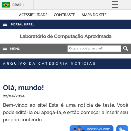
BRASIL
Simplifique!
ACESSIBILIDADE
CONTRASTE
MAPA DO SITE
Comunica BR
PORTAL UFPEL
Participe
ACESSO À INFORMAÇÃO
Laboratório de Computação Aproximada
Acesso à informação
AUDITORIA
MENU
Legislação
COBALTO
Canais
ARQUIVO DA CATEGORIA NOTÍCIAS
CONCURSOS
EDITAIS
Olá, mundo!
INTERNACIONAL
OUVIDORIA
22/04/2024
Bem-vindo ao site! Esta é uma notícia de teste. Você
PORTARIAS
pode editá-la ou apagá-la, e então começar a inserir seu
TELEFONES
próprio conteúdo.