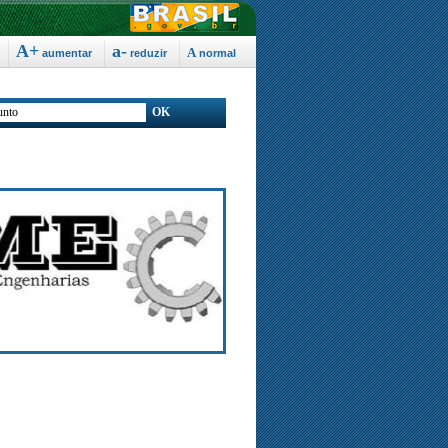
A+
a-
a
aumentar
reduzir
normal