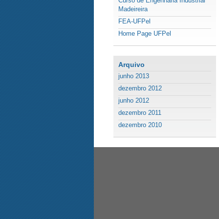
Curso de Engenharia Industrial
Madeireira
FEA-UFPel
Home Page UFPel
Arquivo
junho 2013
dezembro 2012
junho 2012
dezembro 2011
dezembro 2010