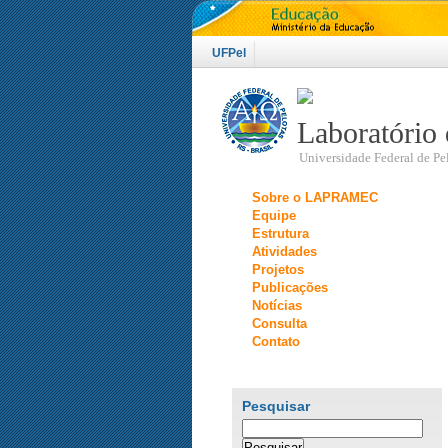
UFPel
Laboratório 
Universidade Federal de Pe
Sobre o LAPRAMEC
Equipe
Estrutura
Atividades
Projetos
Publicações
Notícias
Consulta
Contato
Pesquisar
Pesquisar
por: