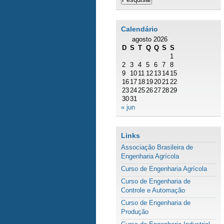
Calendário
agosto 2026
D
S
T
Q
Q
S
S
1
2
3
4
5
6
7
8
9
10
11
12
13
14
15
16
17
18
19
20
21
22
23
24
25
26
27
28
29
30
31
« jun
Links
Associação Brasileira de
Engenharia Agrícola
Curso de Engenharia Agrícola
Curso de Engenharia de
Controle e Automação
Curso de Engenharia de
Produção