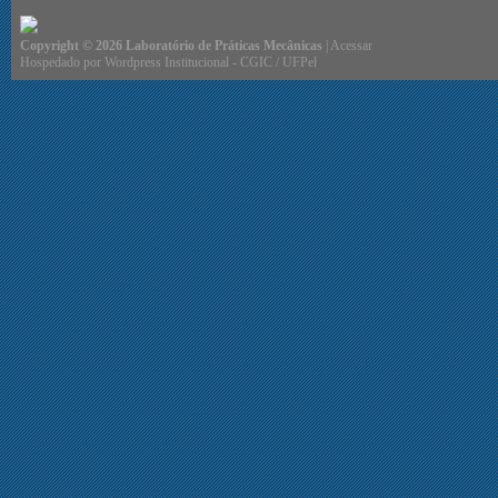
Copyright © 2026 Laboratório de Práticas Mecânicas
|
Acessar
Hospedado por
Wordpress Institucional
-
CGIC
/
UFPel