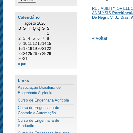
RELIABILITY OF EL
ANALYSIS.
Porciúncula
Calendário
De Negri, V. J., Dias, 
agosto 2026
D
S
T
Q
Q
S
S
1
« voltar
2
3
4
5
6
7
8
9
10
11
12
13
14
15
16
17
18
19
20
21
22
23
24
25
26
27
28
29
30
31
« jun
Links
Associação Brasileira de
Engenharia Agrícola
Curso de Engenharia Agrícola
Curso de Engenharia de
Controle e Automação
Curso de Engenharia de
Produção