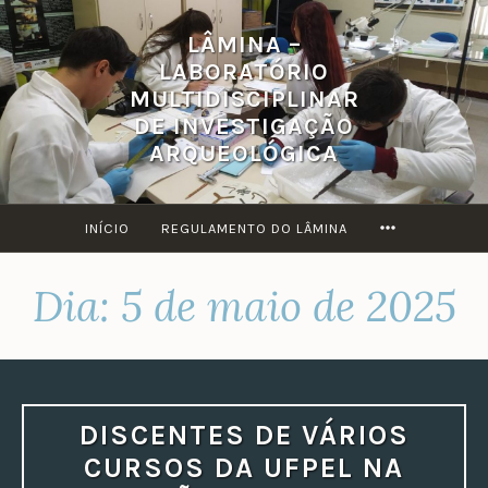
Ir
LÂMINA –
para
LABORATÓRIO
conteúdo
MULTIDISCIPLINAR
DE INVESTIGAÇÃO
ARQUEOLÓGICA
MORE
INÍCIO
REGULAMENTO DO LÂMINA
Dia:
5 de maio de 2025
DISCENTES DE VÁRIOS
CURSOS DA UFPEL NA