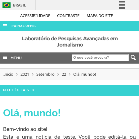
BRASIL
Simplifique!
ACESSIBILIDADE
CONTRASTE
MAPA DO SITE
Comunica BR
PORTAL UFPEL
Participe
ACESSO À INFORMAÇÃO
Laboratório de Pesquisas Avançadas em
Acesso à informação
Jornalismo
AUDITORIA
Legislação
MENU
COBALTO
Canais
CONCURSOS
Início
2021
Setembro
22
Olá, mundo!
EDITAIS
INTERNACIONAL
NOTÍCIAS
>
OUVIDORIA
Olá, mundo!
PORTARIAS
TELEFONES
Bem-vindo ao site!
Esta é uma notícia de teste. Você pode editá-la ou